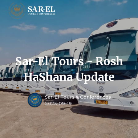
Sar-El Tours - Rosh
HaShana Update
Sar-El Tours & Conferences
2025-09-19